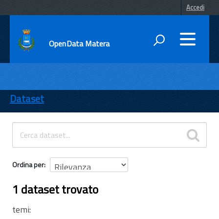
Accedi
OpenData Matera
DATI
ENTI
Dataset
TEMI
INFORMAZIONI
Ordina per
1 dataset trovato
temi: