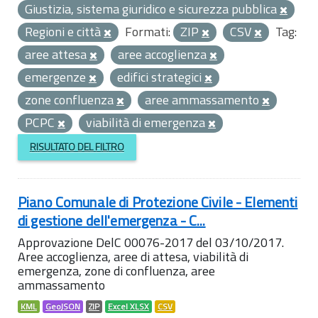
Giustizia, sistema giuridico e sicurezza pubblica
Regioni e città
Formati:
ZIP
CSV
Tag:
aree attesa
aree accoglienza
emergenze
edifici strategici
zone confluenza
aree ammassamento
PCPC
viabilità di emergenza
RISULTATO DEL FILTRO
Piano Comunale di Protezione Civile - Elementi
di gestione dell'emergenza - C...
Approvazione DelC 00076-2017 del 03/10/2017.
Aree accoglienza, aree di attesa, viabilità di
emergenza, zone di confluenza, aree
ammassamento
KML
GeoJSON
ZIP
Excel XLSX
CSV