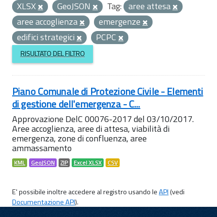
XLSX
GeoJSON
Tag:
aree attesa
aree accoglienza
emergenze
edifici strategici
PCPC
RISULTATO DEL FILTRO
Piano Comunale di Protezione Civile - Elementi
di gestione dell'emergenza - C...
Approvazione DelC 00076-2017 del 03/10/2017.
Aree accoglienza, aree di attesa, viabilità di
emergenza, zone di confluenza, aree
ammassamento
KML
GeoJSON
ZIP
Excel XLSX
CSV
E' possibile inoltre accedere al registro usando le
API
(vedi
Documentazione API
).