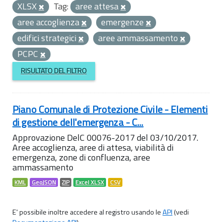
XLSX
Tag:
aree attesa
aree accoglienza
emergenze
edifici strategici
aree ammassamento
PCPC
RISULTATO DEL FILTRO
Piano Comunale di Protezione Civile - Elementi
di gestione dell'emergenza - C...
Approvazione DelC 00076-2017 del 03/10/2017.
Aree accoglienza, aree di attesa, viabilità di
emergenza, zone di confluenza, aree
ammassamento
KML
GeoJSON
ZIP
Excel XLSX
CSV
E' possibile inoltre accedere al registro usando le
API
(vedi