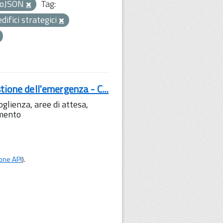
oJSON
Tag:
edifici strategici
tione dell'emergenza - C...
lienza, aree di attesa,
amento
one API
).