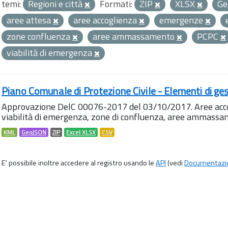
temi:
Regioni e città
Formati:
ZIP
XLSX
Ge
aree attesa
aree accoglienza
emergenze
zone confluenza
aree ammassamento
PCPC
viabilità di emergenza
Piano Comunale di Protezione Civile - Elementi di ges
Approvazione DelC 00076-2017 del 03/10/2017. Aree accog
viabilità di emergenza, zone di confluenza, aree ammass
KML
GeoJSON
ZIP
Excel XLSX
CSV
E' possibile inoltre accedere al registro usando le
API
(vedi
Documentazi