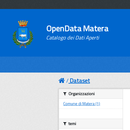
OpenData Matera
Catalogo dei Dati Aperti
Dataset
Organizzazioni
Comune di Matera (1)
temi