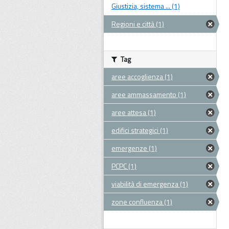
Giustizia, sistema ... (1)
Regioni e città (1)
Tag
aree accoglienza (1)
aree ammassamento (1)
aree attesa (1)
edifici strategici (1)
emergenze (1)
PCPC (1)
viabilità di emergenza (1)
zone confluenza (1)