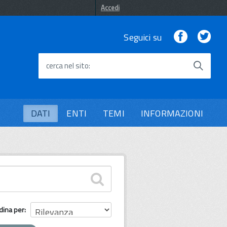
Accedi
Facebook
Twi
Seguici su
cerca nel sito
DATI
ENTI
TEMI
INFORMAZIONI
dina per