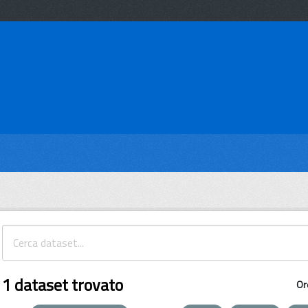
1 dataset trovato
Or