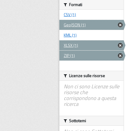
Formati
CSV (1)
GeoJSON (1)
KML (1)
XLSX (1)
ZIP (1)
Licenze sulle risorse
Non ci sono Licenze sulle
risorse che
corrispondono a questa
ricerca
Sottotemi