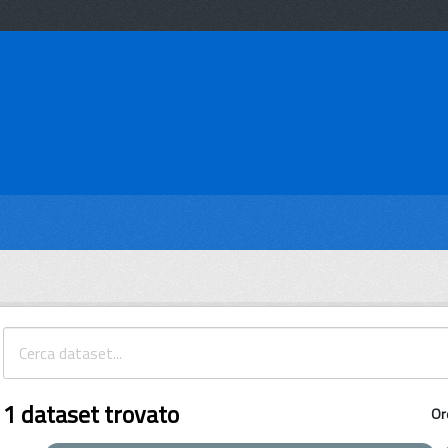
1 dataset trovato
Or