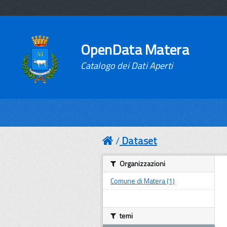
OpenData Matera
Catalogo dei Dati Aperti
Dataset
Organizzazioni
Comune di Matera (1)
temi