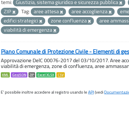
temi:
Giustizia, sistema giuridico e sicurezza pubblica
ZIP
Tag:
aree attesa
aree accoglienza
eme
edifici strategici
zone confluenza
aree ammas
viabilità di emergenza
Piano Comunale di Protezione Civile - Elementi di ges
Approvazione DelC 00076-2017 del 03/10/2017. Aree accog
viabilità di emergenza, zone di confluenza, aree ammass
KML
GeoJSON
ZIP
Excel XLSX
CSV
E' possibile inoltre accedere al registro usando le
API
(vedi
Documentazi