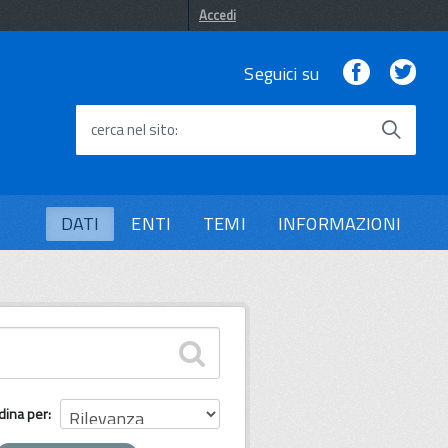
Accedi
Facebook
Twi
Seguici su
cerca nel sito
DATI
ENTI
TEMI
INFORMAZIONI
dina per