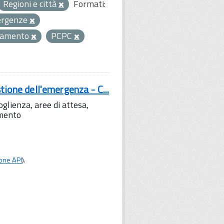
Regioni e città
Formati:
rgenze
samento
PCPC
tione dell'emergenza - C...
lienza, aree di attesa,
amento
one API
).