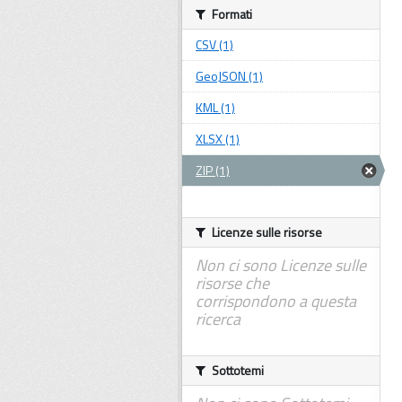
Formati
CSV (1)
GeoJSON (1)
KML (1)
XLSX (1)
ZIP (1)
Licenze sulle risorse
Non ci sono Licenze sulle
risorse che
corrispondono a questa
ricerca
Sottotemi