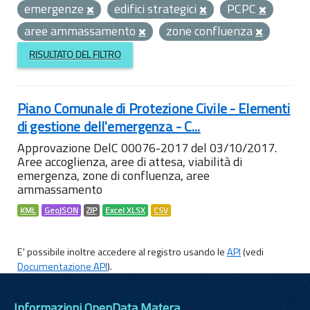
emergenze
edifici strategici
PCPC
aree ammassamento
zone confluenza
RISULTATO DEL FILTRO
Piano Comunale di Protezione Civile - Elementi
di gestione dell'emergenza - C...
Approvazione DelC 00076-2017 del 03/10/2017.
Aree accoglienza, aree di attesa, viabilità di
emergenza, zone di confluenza, aree
ammassamento
KML
GeoJSON
ZIP
Excel XLSX
CSV
E' possibile inoltre accedere al registro usando le
API
(vedi
Documentazione API
).
Informazioni OpenData Matera