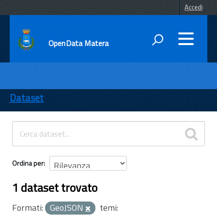
Accedi
OpenData Matera
DATI
ENTI
Dataset
TEMI
INFORMAZIONI
Ordina per
1 dataset trovato
Formati:
GeoJSON
temi: