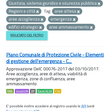
Giustizia, sistema giuridico e sicurezza pubblica
Regioni e città
Tag:
aree attesa
aree accoglienza
emergenze
edifici strategici
aree ammassamento
RISULTATO DEL FILTRO
Piano Comunale di Protezione Civile - Elementi
di gestione dell'emergenza - C...
Approvazione DelC 00076-2017 del 03/10/2017.
Aree accoglienza, aree di attesa, viabilità di
emergenza, zone di confluenza, aree
ammassamento
KML
GeoJSON
ZIP
Excel XLSX
CSV
E' possibile inoltre accedere al registro usando le
API
(vedi