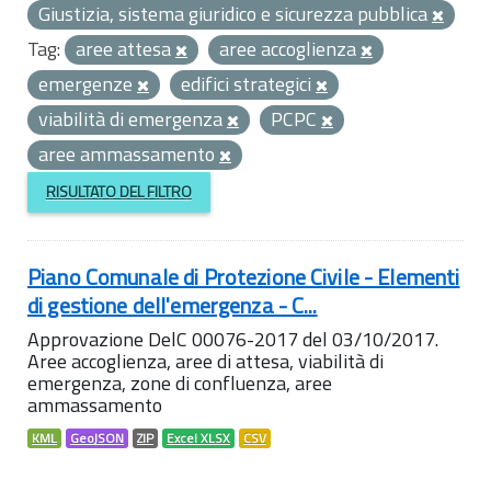
Giustizia, sistema giuridico e sicurezza pubblica
Tag:
aree attesa
aree accoglienza
emergenze
edifici strategici
viabilità di emergenza
PCPC
aree ammassamento
RISULTATO DEL FILTRO
Piano Comunale di Protezione Civile - Elementi
di gestione dell'emergenza - C...
Approvazione DelC 00076-2017 del 03/10/2017.
Aree accoglienza, aree di attesa, viabilità di
emergenza, zone di confluenza, aree
ammassamento
KML
GeoJSON
ZIP
Excel XLSX
CSV