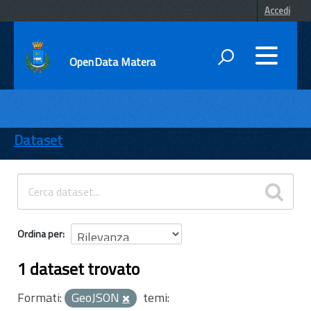
Accedi
OpenData Matera
DATI
ENTI
Dataset
TEMI
INFORMAZIONI
Ordina per
1 dataset trovato
Formati:
GeoJSON
temi: