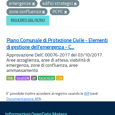
emergenze
edifici strategici
zone confluenza
PCPC
RISULTATO DEL FILTRO
Piano Comunale di Protezione Civile - Elementi
di gestione dell'emergenza - C...
Approvazione DelC 00076-2017 del 03/10/2017.
Aree accoglienza, aree di attesa, viabilità di
emergenza, zone di confluenza, aree
ammassamento
KML
GeoJSON
ZIP
Excel XLSX
CSV
E' possibile inoltre accedere al registro usando le
API
(vedi
Documentazione API
).
Informazioni OpenData Matera