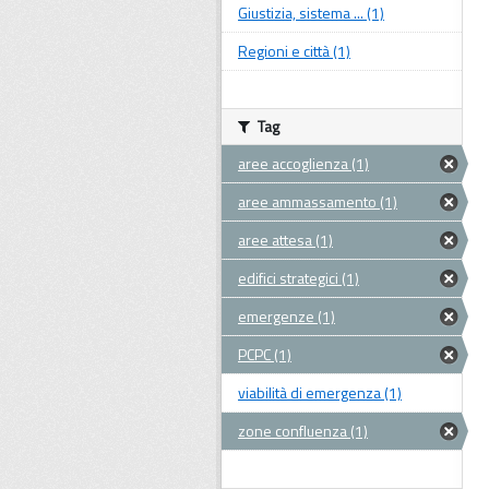
Giustizia, sistema ... (1)
Regioni e città (1)
Tag
aree accoglienza (1)
aree ammassamento (1)
aree attesa (1)
edifici strategici (1)
emergenze (1)
PCPC (1)
viabilità di emergenza (1)
zone confluenza (1)