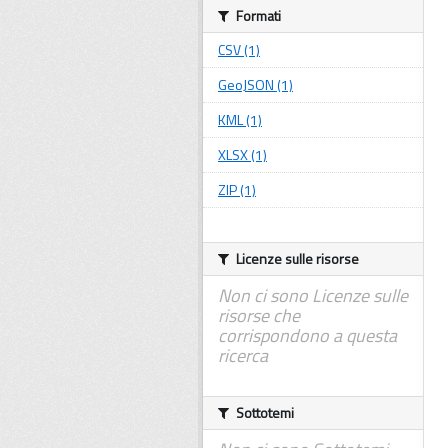
Formati
CSV (1)
GeoJSON (1)
KML (1)
XLSX (1)
ZIP (1)
Licenze sulle risorse
Non ci sono Licenze sulle
risorse che
corrispondono a questa
ricerca
Sottotemi