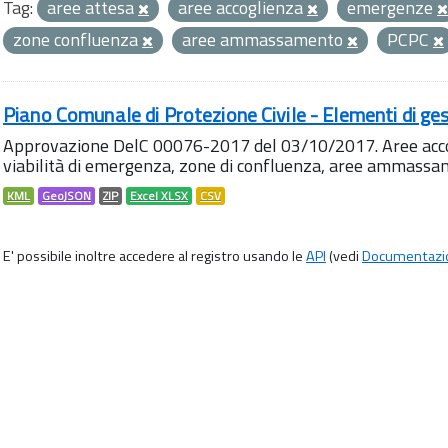
Tag:
aree attesa
aree accoglienza
emergenze
zone confluenza
aree ammassamento
PCPC
Piano Comunale di Protezione Civile - Elementi di ges
Approvazione DelC 00076-2017 del 03/10/2017. Aree accog
viabilità di emergenza, zone di confluenza, aree ammass
KML
GeoJSON
ZIP
Excel XLSX
CSV
E' possibile inoltre accedere al registro usando le
API
(vedi
Documentazi