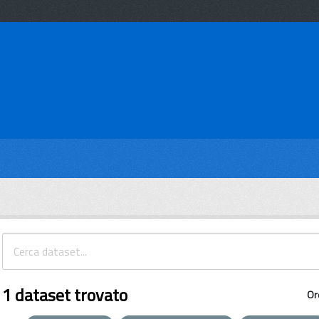
1 dataset trovato
Or