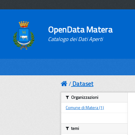
OpenData Matera
Catalogo dei Dati Aperti
Dataset
Organizzazioni
Comune di Matera (1)
temi