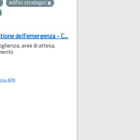
edifici strategici
tione dell'emergenza - C...
lienza, aree di attesa,
amento
one API
).