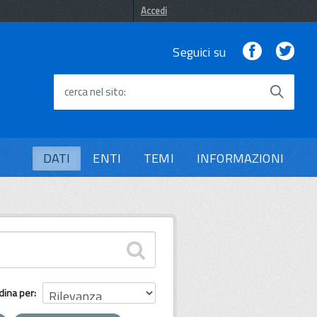
Accedi
Facebook
Twi
Seguici su
cerca nel sito
DATI
ENTI
TEMI
INFORMAZIONI
dina per