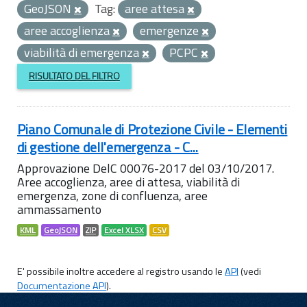
GeoJSON
Tag:
aree attesa
aree accoglienza
emergenze
viabilità di emergenza
PCPC
RISULTATO DEL FILTRO
Piano Comunale di Protezione Civile - Elementi
di gestione dell'emergenza - C...
Approvazione DelC 00076-2017 del 03/10/2017.
Aree accoglienza, aree di attesa, viabilità di
emergenza, zone di confluenza, aree
ammassamento
KML
GeoJSON
ZIP
Excel XLSX
CSV
E' possibile inoltre accedere al registro usando le
API
(vedi
Documentazione API
).