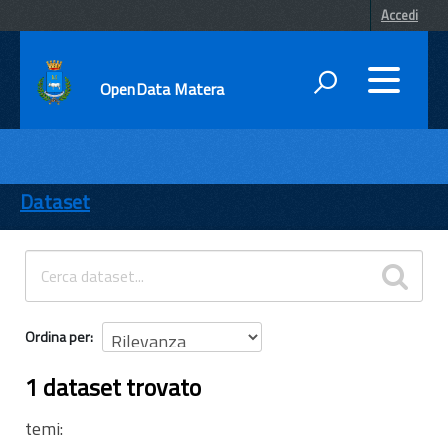
Accedi
OpenData Matera
DATI
ENTI
Dataset
TEMI
INFORMAZIONI
Ordina per
1 dataset trovato
temi: