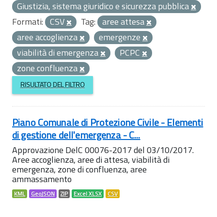
Giustizia, sistema giuridico e sicurezza pubblica
Formati:
CSV
Tag:
aree attesa
aree accoglienza
emergenze
viabilità di emergenza
PCPC
zone confluenza
RISULTATO DEL FILTRO
Piano Comunale di Protezione Civile - Elementi
di gestione dell'emergenza - C...
Approvazione DelC 00076-2017 del 03/10/2017.
Aree accoglienza, aree di attesa, viabilità di
emergenza, zone di confluenza, aree
ammassamento
KML
GeoJSON
ZIP
Excel XLSX
CSV