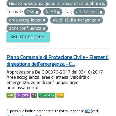
Giustizia, sistema giuridico e sicurezza pubblica
Formati:
CSV
XLSX
Tag:
aree attesa
aree accoglienza
viabilità di emergenza
zone confluenza
RISULTATO DEL FILTRO
Piano Comunale di Protezione Civile - Elementi
di gestione dell'emergenza - C...
Approvazione DelC 00076-2017 del 03/10/2017.
Aree accoglienza, aree di attesa, viabilità di
emergenza, zone di confluenza, aree
ammassamento
KML
GeoJSON
ZIP
Excel XLSX
CSV
E' possibile inoltre accedere al registro usando le
API
(vedi