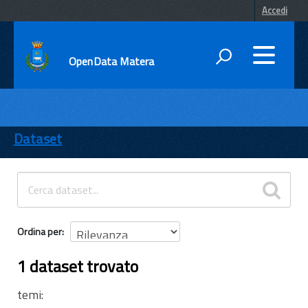
Accedi
OpenData Matera
DATI
ENTI
Dataset
TEMI
INFORMAZIONI
Ordina per
1 dataset trovato
temi: