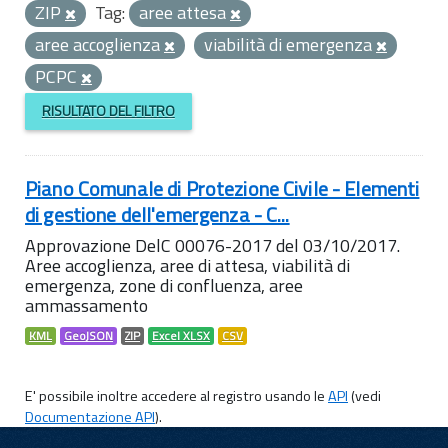
ZIP
Tag:
aree attesa
aree accoglienza
viabilità di emergenza
PCPC
RISULTATO DEL FILTRO
Piano Comunale di Protezione Civile - Elementi
di gestione dell'emergenza - C...
Approvazione DelC 00076-2017 del 03/10/2017.
Aree accoglienza, aree di attesa, viabilità di
emergenza, zone di confluenza, aree
ammassamento
KML
GeoJSON
ZIP
Excel XLSX
CSV
E' possibile inoltre accedere al registro usando le
API
(vedi
Documentazione API
).