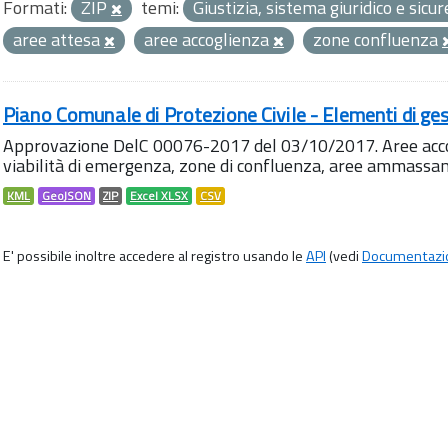
Formati:
ZIP
temi:
Giustizia, sistema giuridico e sic
aree attesa
aree accoglienza
zone confluenza
Piano Comunale di Protezione Civile - Elementi di ges
Approvazione DelC 00076-2017 del 03/10/2017. Aree accog
viabilità di emergenza, zone di confluenza, aree ammass
KML
GeoJSON
ZIP
Excel XLSX
CSV
E' possibile inoltre accedere al registro usando le
API
(vedi
Documentazi