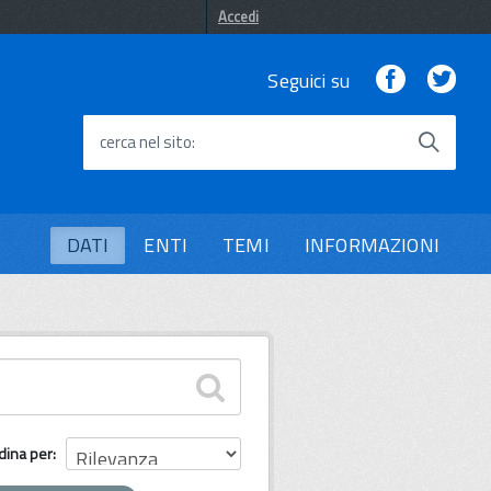
Accedi
Facebook
Twi
Seguici su
cerca nel sito
DATI
ENTI
TEMI
INFORMAZIONI
dina per