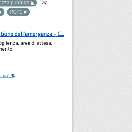
urezza pubblica
Tag:
PCPC
tione dell'emergenza - C...
lienza, aree di attesa,
amento
one API
).