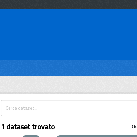
1 dataset trovato
Or