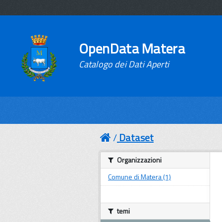
OpenData Matera
Catalogo dei Dati Aperti
Dataset
Organizzazioni
Comune di Matera (1)
temi