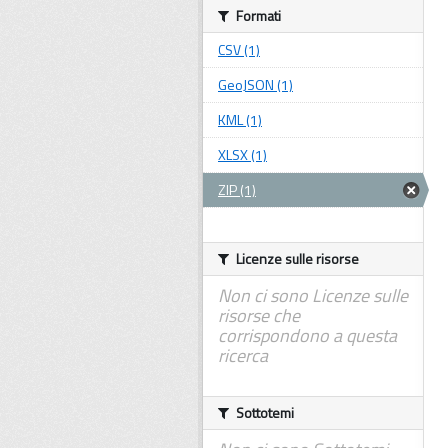
Formati
CSV (1)
GeoJSON (1)
KML (1)
XLSX (1)
ZIP (1)
Licenze sulle risorse
Non ci sono Licenze sulle
risorse che
corrispondono a questa
ricerca
Sottotemi