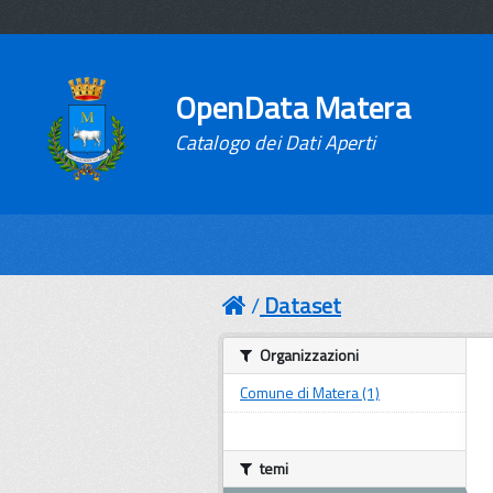
OpenData Matera
Catalogo dei Dati Aperti
Dataset
Organizzazioni
Comune di Matera (1)
temi