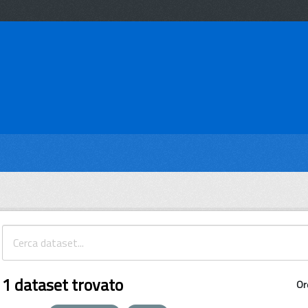
1 dataset trovato
Or