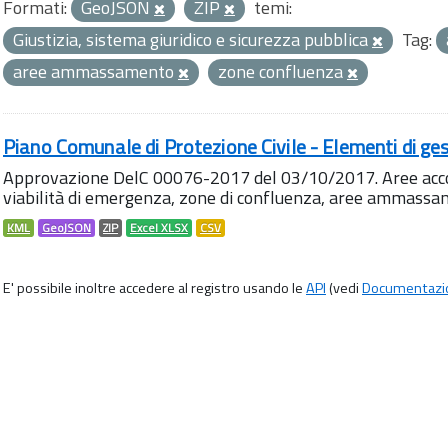
Formati:
GeoJSON
ZIP
temi:
Giustizia, sistema giuridico e sicurezza pubblica
Tag:
aree ammassamento
zone confluenza
Piano Comunale di Protezione Civile - Elementi di ges
Approvazione DelC 00076-2017 del 03/10/2017. Aree accog
viabilità di emergenza, zone di confluenza, aree ammass
KML
GeoJSON
ZIP
Excel XLSX
CSV
E' possibile inoltre accedere al registro usando le
API
(vedi
Documentazi