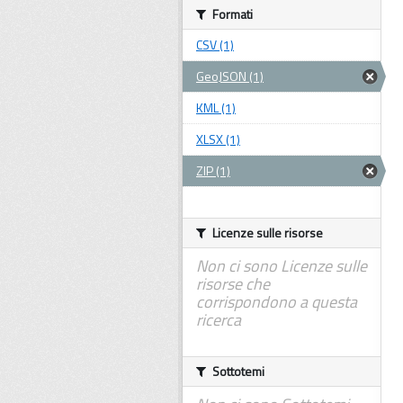
Formati
CSV (1)
GeoJSON (1)
KML (1)
XLSX (1)
ZIP (1)
Licenze sulle risorse
Non ci sono Licenze sulle
risorse che
corrispondono a questa
ricerca
Sottotemi