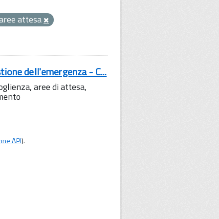
aree attesa
tione dell'emergenza - C...
lienza, aree di attesa,
amento
one API
).