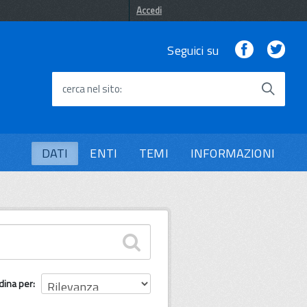
Accedi
Facebook
Twi
Seguici su
cerca nel sito
DATI
ENTI
TEMI
INFORMAZIONI
dina per