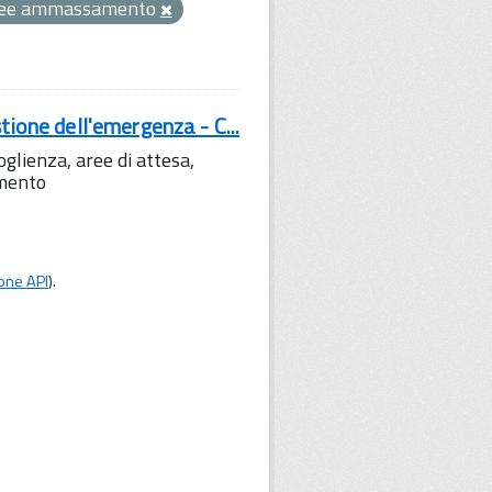
ree ammassamento
tione dell'emergenza - C...
lienza, aree di attesa,
amento
one API
).