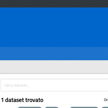
1 dataset trovato
Or