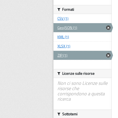
Formati
CSV (1)
GeoJSON (1)
KML (1)
XLSX (1)
ZIP (1)
Licenze sulle risorse
Non ci sono Licenze sulle
risorse che
corrispondono a questa
ricerca
Sottotemi