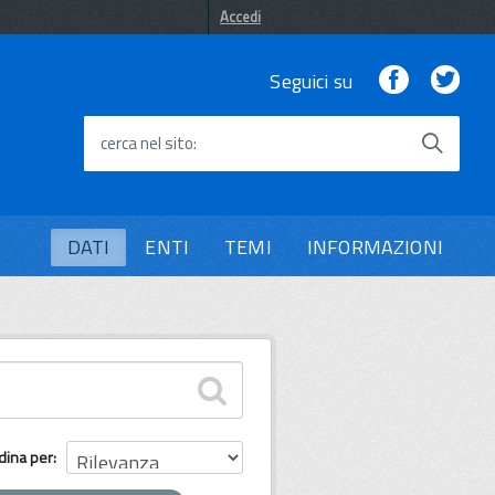
Accedi
Facebook
Twi
Seguici su
cerca nel sito
DATI
ENTI
TEMI
INFORMAZIONI
dina per