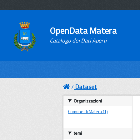
OpenData Matera
Catalogo dei Dati Aperti
Dataset
Organizzazioni
Comune di Matera (1)
temi