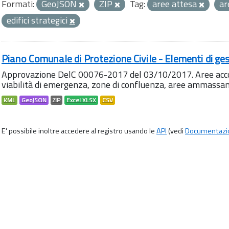
Formati:
GeoJSON
ZIP
Tag:
aree attesa
a
edifici strategici
Piano Comunale di Protezione Civile - Elementi di ges
Approvazione DelC 00076-2017 del 03/10/2017. Aree accog
viabilità di emergenza, zone di confluenza, aree ammass
KML
GeoJSON
ZIP
Excel XLSX
CSV
E' possibile inoltre accedere al registro usando le
API
(vedi
Documentazi