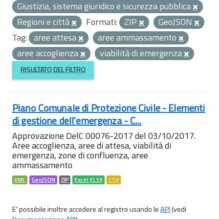
Giustizia, sistema giuridico e sicurezza pubblica
Regioni e città
Formati:
ZIP
GeoJSON
Tag:
aree attesa
aree ammassamento
aree accoglienza
viabilità di emergenza
RISULTATO DEL FILTRO
Piano Comunale di Protezione Civile - Elementi
di gestione dell'emergenza - C...
Approvazione DelC 00076-2017 del 03/10/2017.
Aree accoglienza, aree di attesa, viabilità di
emergenza, zone di confluenza, aree
ammassamento
KML
GeoJSON
ZIP
Excel XLSX
CSV
E' possibile inoltre accedere al registro usando le
API
(vedi