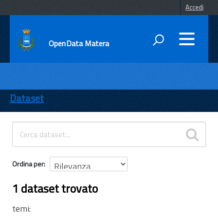
Accedi
OpenData Matera
DATI
ENTI
Dataset
TEMI
INFORMAZIONI
Ordina per
1 dataset trovato
temi: