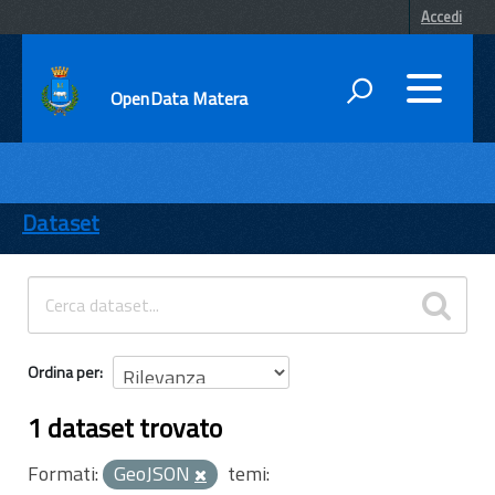
Accedi
OpenData Matera
DATI
ENTI
Dataset
TEMI
INFORMAZIONI
Ordina per
1 dataset trovato
Formati:
GeoJSON
temi: