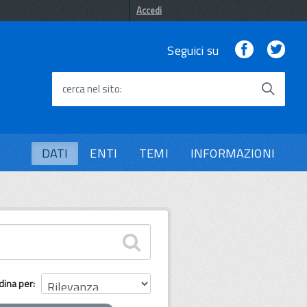
Accedi
Facebook
Twi
Seguici su
cerca nel sito
DATI
ENTI
TEMI
INFORMAZIONI
dina per