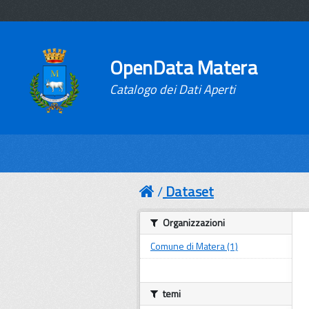
OpenData Matera
Catalogo dei Dati Aperti
Dataset
Organizzazioni
Comune di Matera (1)
temi