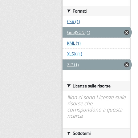
Formati
CSV (1)
GeoJSON (1)
KML (1)
XLSX (1)
ZIP (1)
Licenze sulle risorse
Non ci sono Licenze sulle
risorse che
corrispondono a questa
ricerca
Sottotemi