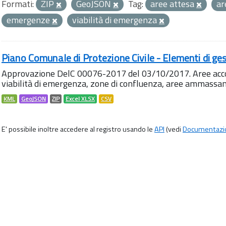
Formati:
ZIP
GeoJSON
Tag:
aree attesa
a
emergenze
viabilità di emergenza
Piano Comunale di Protezione Civile - Elementi di ges
Approvazione DelC 00076-2017 del 03/10/2017. Aree accog
viabilità di emergenza, zone di confluenza, aree ammass
KML
GeoJSON
ZIP
Excel XLSX
CSV
E' possibile inoltre accedere al registro usando le
API
(vedi
Documentazi