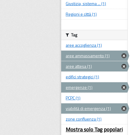
Giustizia, sistema ... (1)
Regioni e città (1)
Tag
aree accoglienza (1)
aree ammassamento (1)
aree attesa (1)
edifici strategici (1)
emergenze (1)
PCPC (1)
viabilità di emergenza (1)
zone confluenza (1)
Mostra solo Tag popolari