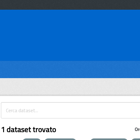
1 dataset trovato
Or