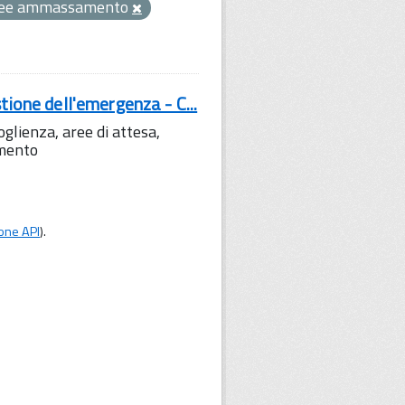
ree ammassamento
tione dell'emergenza - C...
lienza, aree di attesa,
amento
one API
).