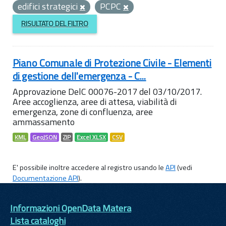
edifici strategici
PCPC
RISULTATO DEL FILTRO
Piano Comunale di Protezione Civile - Elementi
di gestione dell'emergenza - C...
Approvazione DelC 00076-2017 del 03/10/2017.
Aree accoglienza, aree di attesa, viabilità di
emergenza, zone di confluenza, aree
ammassamento
KML
GeoJSON
ZIP
Excel XLSX
CSV
E' possibile inoltre accedere al registro usando le
API
(vedi
Documentazione API
).
Informazioni OpenData Matera
Lista cataloghi