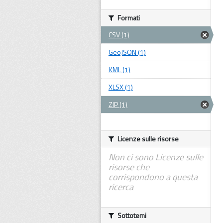
Formati
CSV (1)
GeoJSON (1)
KML (1)
XLSX (1)
ZIP (1)
Licenze sulle risorse
Non ci sono Licenze sulle
risorse che
corrispondono a questa
ricerca
Sottotemi