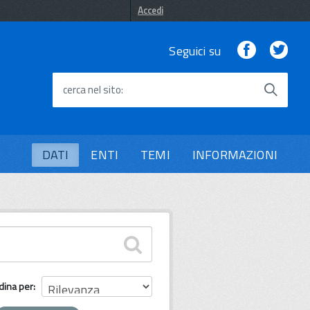
Accedi
Facebook
Twi
Seguici su
cerca nel sito
DATI
ENTI
TEMI
INFORMAZIONI
dina per