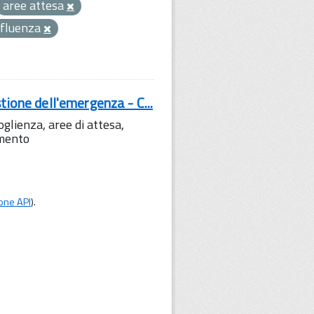
aree attesa
nfluenza
tione dell'emergenza - C...
lienza, aree di attesa,
amento
one API
).