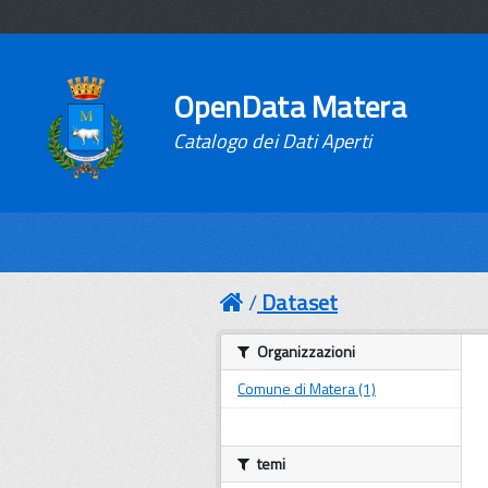
OpenData Matera
Catalogo dei Dati Aperti
Dataset
Organizzazioni
Comune di Matera (1)
temi