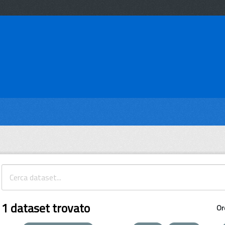
1 dataset trovato
Or