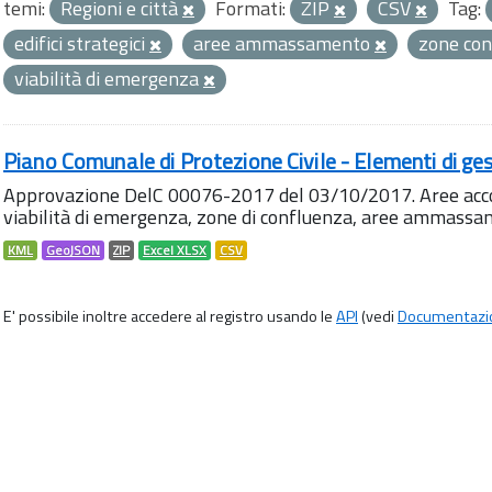
temi:
Regioni e città
Formati:
ZIP
CSV
Tag:
edifici strategici
aree ammassamento
zone co
viabilità di emergenza
Piano Comunale di Protezione Civile - Elementi di ges
Approvazione DelC 00076-2017 del 03/10/2017. Aree accog
viabilità di emergenza, zone di confluenza, aree ammass
KML
GeoJSON
ZIP
Excel XLSX
CSV
E' possibile inoltre accedere al registro usando le
API
(vedi
Documentazi