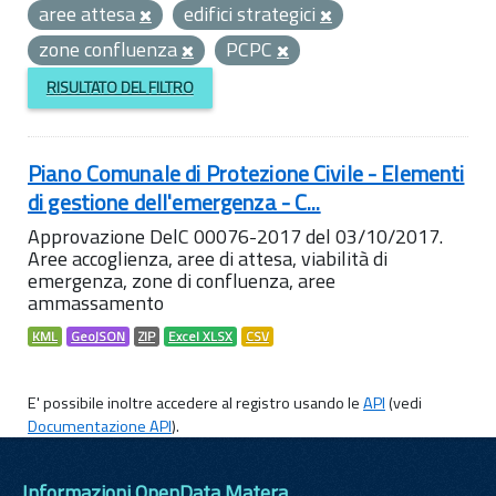
aree attesa
edifici strategici
zone confluenza
PCPC
RISULTATO DEL FILTRO
Piano Comunale di Protezione Civile - Elementi
di gestione dell'emergenza - C...
Approvazione DelC 00076-2017 del 03/10/2017.
Aree accoglienza, aree di attesa, viabilità di
emergenza, zone di confluenza, aree
ammassamento
KML
GeoJSON
ZIP
Excel XLSX
CSV
E' possibile inoltre accedere al registro usando le
API
(vedi
Documentazione API
).
Informazioni OpenData Matera