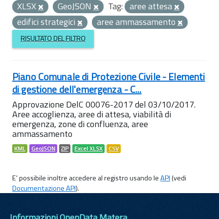
XLSX
GeoJSON
Tag:
aree attesa
edifici strategici
aree ammassamento
RISULTATO DEL FILTRO
Piano Comunale di Protezione Civile - Elementi
di gestione dell'emergenza - C...
Approvazione DelC 00076-2017 del 03/10/2017.
Aree accoglienza, aree di attesa, viabilità di
emergenza, zone di confluenza, aree
ammassamento
KML
GeoJSON
ZIP
Excel XLSX
CSV
E' possibile inoltre accedere al registro usando le
API
(vedi
Documentazione API
).
Informazioni OpenData Matera