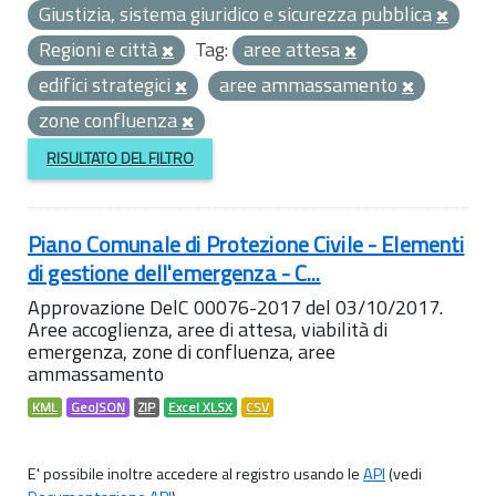
Giustizia, sistema giuridico e sicurezza pubblica
Regioni e città
Tag:
aree attesa
edifici strategici
aree ammassamento
zone confluenza
RISULTATO DEL FILTRO
Piano Comunale di Protezione Civile - Elementi
di gestione dell'emergenza - C...
Approvazione DelC 00076-2017 del 03/10/2017.
Aree accoglienza, aree di attesa, viabilità di
emergenza, zone di confluenza, aree
ammassamento
KML
GeoJSON
ZIP
Excel XLSX
CSV
E' possibile inoltre accedere al registro usando le
API
(vedi