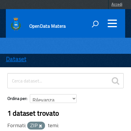
Accedi
OpenData Matera
DATI
ENTI
Dataset
TEMI
INFORMAZIONI
Ordina per
1 dataset trovato
Formati:
ZIP
temi: