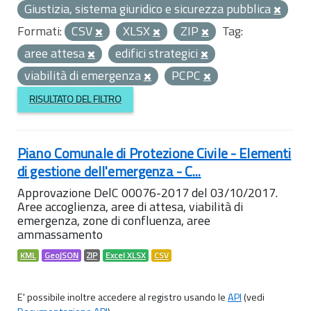
Giustizia, sistema giuridico e sicurezza pubblica
Formati:
CSV
XLSX
ZIP
Tag:
aree attesa
edifici strategici
viabilità di emergenza
PCPC
RISULTATO DEL FILTRO
Piano Comunale di Protezione Civile - Elementi
di gestione dell'emergenza - C...
Approvazione DelC 00076-2017 del 03/10/2017.
Aree accoglienza, aree di attesa, viabilità di
emergenza, zone di confluenza, aree
ammassamento
KML
GeoJSON
ZIP
Excel XLSX
CSV
E' possibile inoltre accedere al registro usando le
API
(vedi