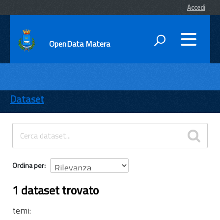
Accedi
OpenData Matera
DATI
ENTI
Dataset
TEMI
INFORMAZIONI
Ordina per
1 dataset trovato
temi: