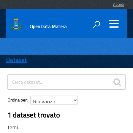
Accedi
OpenData Matera
DATI
ENTI
Dataset
TEMI
INFORMAZIONI
Ordina per
1 dataset trovato
temi: