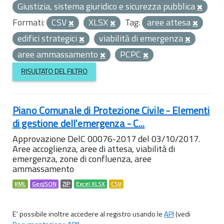
Giustizia, sistema giuridico e sicurezza pubblica
Formati:
CSV
XLSX
Tag:
aree attesa
edifici strategici
viabilità di emergenza
aree ammassamento
PCPC
RISULTATO DEL FILTRO
Piano Comunale di Protezione Civile - Elementi
di gestione dell'emergenza - C...
Approvazione DelC 00076-2017 del 03/10/2017.
Aree accoglienza, aree di attesa, viabilità di
emergenza, zone di confluenza, aree
ammassamento
KML
GeoJSON
ZIP
Excel XLSX
CSV
E' possibile inoltre accedere al registro usando le
API
(vedi