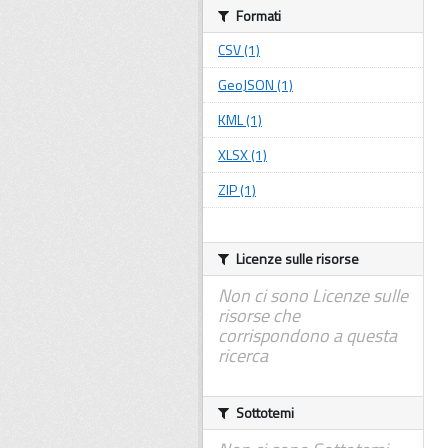
Formati
CSV (1)
GeoJSON (1)
KML (1)
XLSX (1)
ZIP (1)
Licenze sulle risorse
Non ci sono Licenze sulle
risorse che
corrispondono a questa
ricerca
Sottotemi