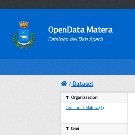
OpenData Matera
Catalogo dei Dati Aperti
Dataset
Organizzazioni
Comune di Matera (1)
temi