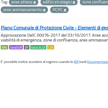
Tag:
aree attesa
edifici strategici
zone conflue
aree ammassamento
PCPC
Piano Comunale di Protezione Civile - Elementi di ges
Approvazione DelC 00076-2017 del 03/10/2017. Aree accog
viabilità di emergenza, zone di confluenza, aree ammass
KML
GeoJSON
ZIP
Excel XLSX
CSV
E' possibile inoltre accedere al registro usando le
API
(vedi
Documentazi