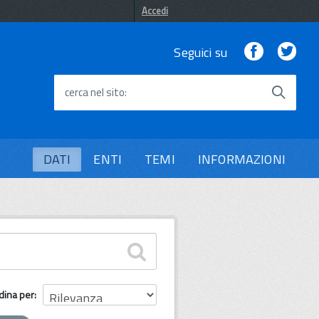
Accedi
Facebook
Twi
Seguici su
cerca nel sito
DATI
ENTI
TEMI
INFORMAZIONI
dina per