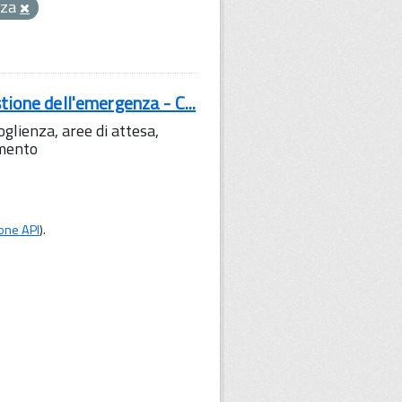
nza
tione dell'emergenza - C...
lienza, aree di attesa,
amento
one API
).