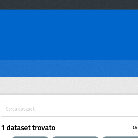
1 dataset trovato
Or