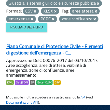
Giustizia, sistema giuridico e sicurezza pubblica
Formati:
CSV
XLSX
Tag:
aree attesa
emergenze
PCPC
zone confluenza
RISULTATO DEL FILTRO
Piano Comunale di Protezione Civile - Elementi
di gestione dell'emergenza - C...
Approvazione DelC 00076-2017 del 03/10/2017.
Aree accoglienza, aree di attesa, viabilità di
emergenza, zone di confluenza, aree
ammassamento
KML
GeoJSON
ZIP
Excel XLSX
CSV
E' possibile inoltre accedere al registro usando le
API
(vedi
Documentazione API
).