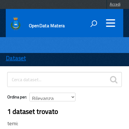
Accedi
OpenData Matera
DATI
ENTI
Dataset
TEMI
INFORMAZIONI
Ordina per
1 dataset trovato
temi: