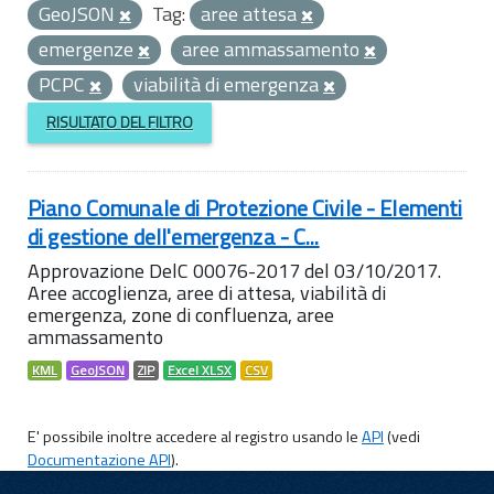
GeoJSON
Tag:
aree attesa
emergenze
aree ammassamento
PCPC
viabilità di emergenza
RISULTATO DEL FILTRO
Piano Comunale di Protezione Civile - Elementi
di gestione dell'emergenza - C...
Approvazione DelC 00076-2017 del 03/10/2017.
Aree accoglienza, aree di attesa, viabilità di
emergenza, zone di confluenza, aree
ammassamento
KML
GeoJSON
ZIP
Excel XLSX
CSV
E' possibile inoltre accedere al registro usando le
API
(vedi
Documentazione API
).