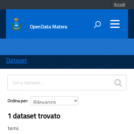
Accedi
OpenData Matera
DATI
ENTI
Dataset
TEMI
INFORMAZIONI
Ordina per
1 dataset trovato
temi: