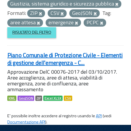
Giustizia, sistema giuridico e sicurezza pubblica
Formati:
ZIP
CSV
GeoJSON
Tag:
aree attesa
emergenze
PCPC
RISULTATO DEL FILTRO
Piano Comunale di Protezione Civile - Elementi
di gestione dell'emergenza - C...
Approvazione DelC 00076-2017 del 03/10/2017.
Aree accoglienza, aree di attesa, viabilità di
emergenza, zone di confluenza, aree
ammassamento
KML
GeoJSON
ZIP
Excel XLSX
CSV
E' possibile inoltre accedere al registro usando le
API
(vedi
Documentazione API
).