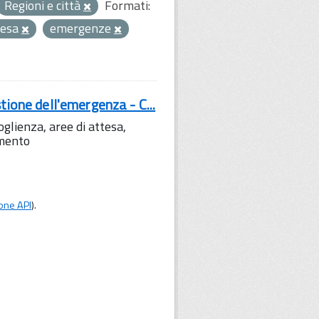
Regioni e città
Formati:
tesa
emergenze
tione dell'emergenza - C...
lienza, aree di attesa,
amento
one API
).