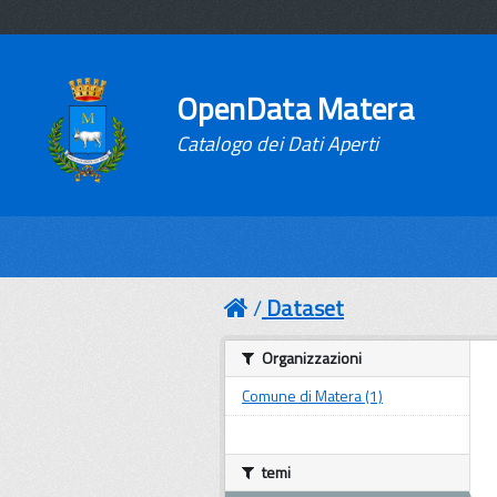
OpenData Matera
Catalogo dei Dati Aperti
Dataset
Organizzazioni
Comune di Matera (1)
temi