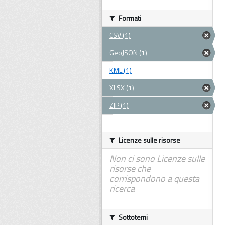
Formati
CSV (1)
GeoJSON (1)
KML (1)
XLSX (1)
ZIP (1)
Licenze sulle risorse
Non ci sono Licenze sulle
risorse che
corrispondono a questa
ricerca
Sottotemi