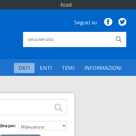
Accedi
Facebook
Twi
Seguici su
cerca nel sito
DATI
ENTI
TEMI
INFORMAZIONI
dina per