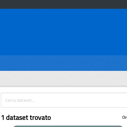
1 dataset trovato
Or