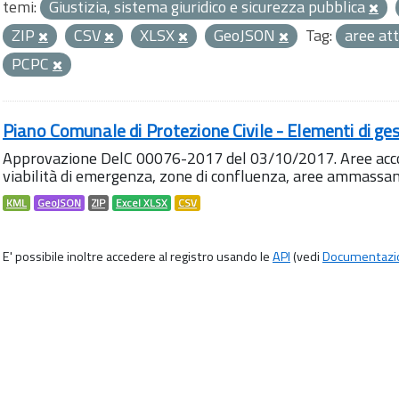
temi:
Giustizia, sistema giuridico e sicurezza pubblica
ZIP
CSV
XLSX
GeoJSON
Tag:
aree at
PCPC
Piano Comunale di Protezione Civile - Elementi di ges
Approvazione DelC 00076-2017 del 03/10/2017. Aree accog
viabilità di emergenza, zone di confluenza, aree ammass
KML
GeoJSON
ZIP
Excel XLSX
CSV
E' possibile inoltre accedere al registro usando le
API
(vedi
Documentazi