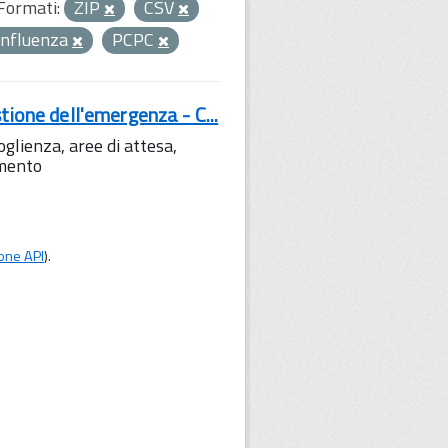
Formati:
ZIP
CSV
onfluenza
PCPC
tione dell'emergenza - C...
lienza, aree di attesa,
amento
one API
).