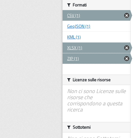
Formati
CSV (1)
GeoJSON (1)
KML (1)
XLSX (1)
ZIP (1)
Licenze sulle risorse
Non ci sono Licenze sulle
risorse che
corrispondono a questa
ricerca
Sottotemi