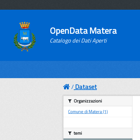
OpenData Matera
Catalogo dei Dati Aperti
Dataset
Organizzazioni
Comune di Matera (1)
temi