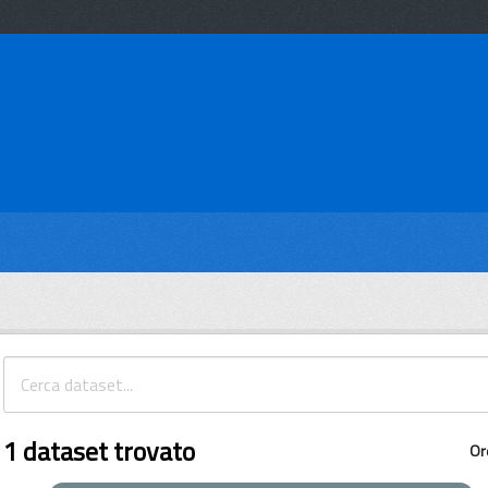
1 dataset trovato
Or