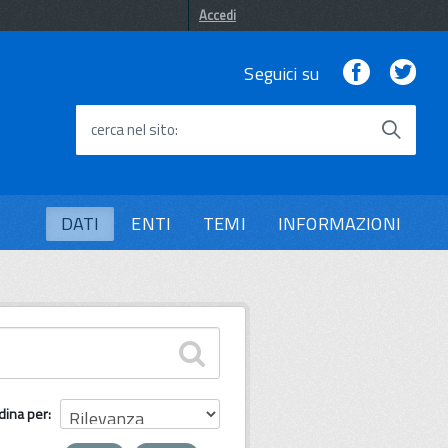
Accedi
Facebook
Twi
Seguici su
cerca nel sito
DATI
ENTI
TEMI
INFORMAZIONI
dina per