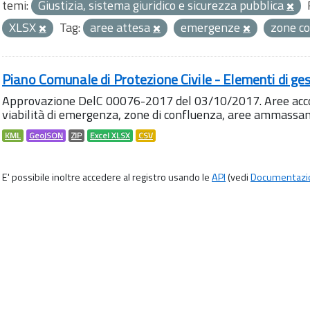
temi:
Giustizia, sistema giuridico e sicurezza pubblica
XLSX
Tag:
aree attesa
emergenze
zone c
Piano Comunale di Protezione Civile - Elementi di ges
Approvazione DelC 00076-2017 del 03/10/2017. Aree accog
viabilità di emergenza, zone di confluenza, aree ammass
KML
GeoJSON
ZIP
Excel XLSX
CSV
E' possibile inoltre accedere al registro usando le
API
(vedi
Documentazi