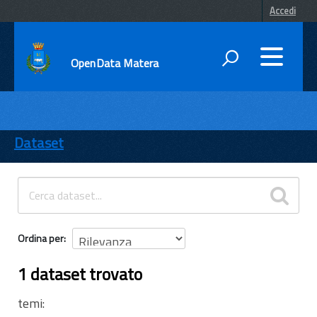
Accedi
OpenData Matera
DATI
ENTI
Dataset
TEMI
INFORMAZIONI
Ordina per
1 dataset trovato
temi: