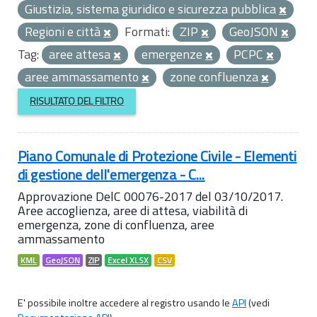
Giustizia, sistema giuridico e sicurezza pubblica
Regioni e città
Formati:
ZIP
GeoJSON
Tag:
aree attesa
emergenze
PCPC
aree ammassamento
zone confluenza
RISULTATO DEL FILTRO
Piano Comunale di Protezione Civile - Elementi
di gestione dell'emergenza - C...
Approvazione DelC 00076-2017 del 03/10/2017.
Aree accoglienza, aree di attesa, viabilità di
emergenza, zone di confluenza, aree
ammassamento
KML
GeoJSON
ZIP
Excel XLSX
CSV
E' possibile inoltre accedere al registro usando le
API
(vedi