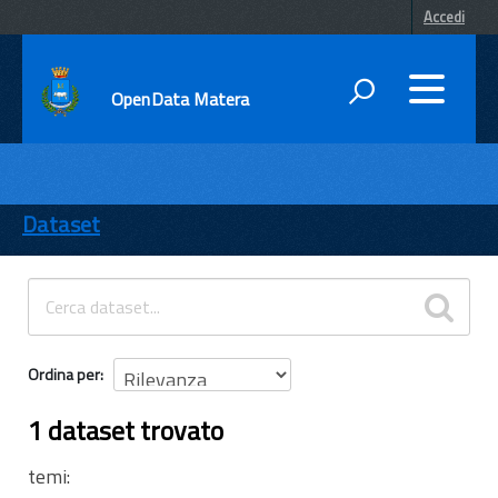
Accedi
OpenData Matera
DATI
ENTI
Dataset
TEMI
INFORMAZIONI
Ordina per
1 dataset trovato
temi: