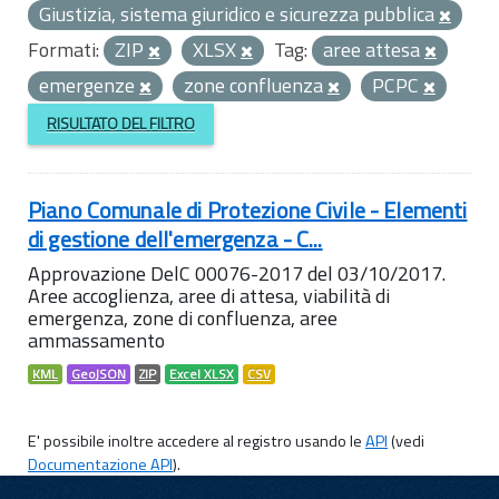
Giustizia, sistema giuridico e sicurezza pubblica
Formati:
ZIP
XLSX
Tag:
aree attesa
emergenze
zone confluenza
PCPC
RISULTATO DEL FILTRO
Piano Comunale di Protezione Civile - Elementi
di gestione dell'emergenza - C...
Approvazione DelC 00076-2017 del 03/10/2017.
Aree accoglienza, aree di attesa, viabilità di
emergenza, zone di confluenza, aree
ammassamento
KML
GeoJSON
ZIP
Excel XLSX
CSV
E' possibile inoltre accedere al registro usando le
API
(vedi
Documentazione API
).