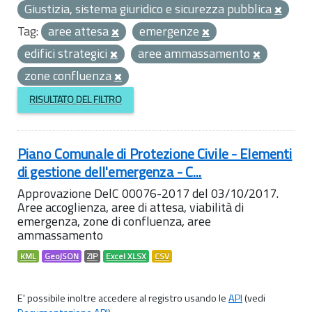
Giustizia, sistema giuridico e sicurezza pubblica
Tag:
aree attesa
emergenze
edifici strategici
aree ammassamento
zone confluenza
RISULTATO DEL FILTRO
Piano Comunale di Protezione Civile - Elementi
di gestione dell'emergenza - C...
Approvazione DelC 00076-2017 del 03/10/2017.
Aree accoglienza, aree di attesa, viabilità di
emergenza, zone di confluenza, aree
ammassamento
KML
GeoJSON
ZIP
Excel XLSX
CSV
E' possibile inoltre accedere al registro usando le
API
(vedi