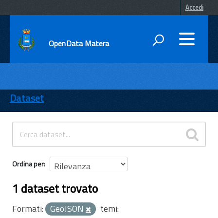
Accedi
OpenData Matera
DATI
ENTI
Dataset
TEMI
INFORMAZIONI
Ordina per
1 dataset trovato
Formati:
GeoJSON
temi: