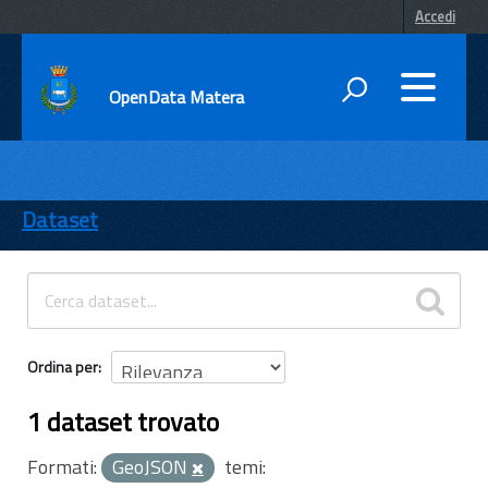
Accedi
OpenData Matera
DATI
ENTI
Dataset
TEMI
INFORMAZIONI
Ordina per
1 dataset trovato
Formati:
GeoJSON
temi: