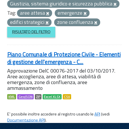
Giustizia, sistema giuridico e sicurezza pubblica
Tag:
aree attesa
emergenze
edifici strategici
zone confluenza
RISULTATO DEL FILTRO
Piano Comunale di Protezione Civile - Elementi
di gestione dell'emergenza - C...
Approvazione DelC 00076-2017 del 03/10/2017.
Aree accoglienza, aree di attesa, viabilità di
emergenza, zone di confluenza, aree
ammassamento
KML
GeoJSON
ZIP
Excel XLSX
CSV
E' possibile inoltre accedere al registro usando le
API
(vedi
Documentazione API
).