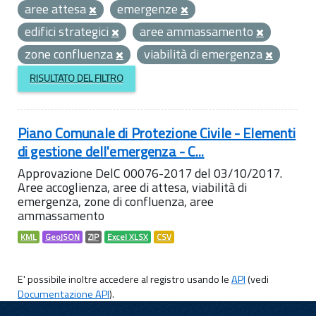
aree attesa
emergenze
edifici strategici
aree ammassamento
zone confluenza
viabilità di emergenza
RISULTATO DEL FILTRO
Piano Comunale di Protezione Civile - Elementi
di gestione dell'emergenza - C...
Approvazione DelC 00076-2017 del 03/10/2017.
Aree accoglienza, aree di attesa, viabilità di
emergenza, zone di confluenza, aree
ammassamento
KML
GeoJSON
ZIP
Excel XLSX
CSV
E' possibile inoltre accedere al registro usando le
API
(vedi
Documentazione API
).