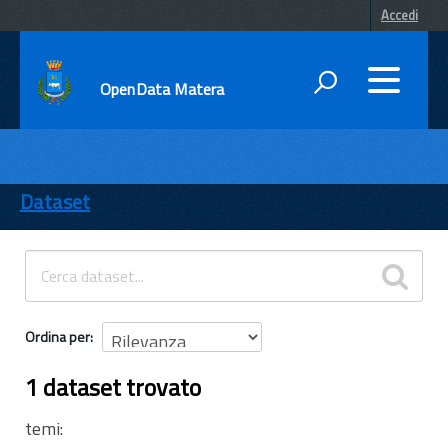
Accedi
OpenData Matera
DATI
ENTI
Dataset
TEMI
INFORMAZIONI
Ordina per
1 dataset trovato
temi: