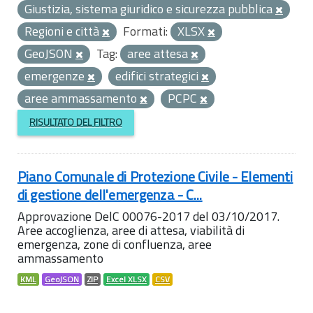
Giustizia, sistema giuridico e sicurezza pubblica
Regioni e città
Formati:
XLSX
GeoJSON
Tag:
aree attesa
emergenze
edifici strategici
aree ammassamento
PCPC
RISULTATO DEL FILTRO
Piano Comunale di Protezione Civile - Elementi
di gestione dell'emergenza - C...
Approvazione DelC 00076-2017 del 03/10/2017.
Aree accoglienza, aree di attesa, viabilità di
emergenza, zone di confluenza, aree
ammassamento
KML
GeoJSON
ZIP
Excel XLSX
CSV