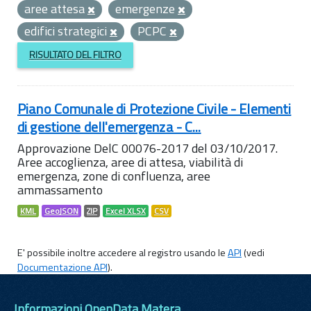
aree attesa
emergenze
edifici strategici
PCPC
RISULTATO DEL FILTRO
Piano Comunale di Protezione Civile - Elementi
di gestione dell'emergenza - C...
Approvazione DelC 00076-2017 del 03/10/2017.
Aree accoglienza, aree di attesa, viabilità di
emergenza, zone di confluenza, aree
ammassamento
KML
GeoJSON
ZIP
Excel XLSX
CSV
E' possibile inoltre accedere al registro usando le
API
(vedi
Documentazione API
).
Informazioni OpenData Matera