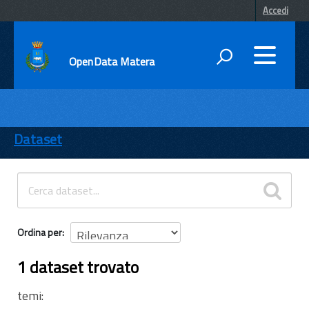
Accedi
OpenData Matera
DATI
ENTI
Dataset
TEMI
INFORMAZIONI
Ordina per
1 dataset trovato
temi: