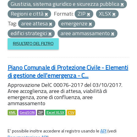
Giustizia, sistema giuridico e sicurezza pubblica
Regioni e città
Formati:
ZIP
XLSX
Tag:
aree attesa
emergenze
edifici strategici
aree ammassamento
RISULTATO DEL FILTRO
Piano Comunale di Protezione Civile - Elementi
di gestione dell'emergenza - C...
Approvazione DelC 00076-2017 del 03/10/2017.
Aree accoglienza, aree di attesa, viabilità di
emergenza, zone di confluenza, aree
ammassamento
KML
GeoJSON
ZIP
Excel XLSX
CSV
E' possibile inoltre accedere al registro usando le
API
(vedi