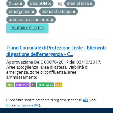
XLSX
GeoJSON
Tag:
aree attesa
emergenze
edifici strategici
aree ammassamento
RISULTATO DEL FILTRO
Piano Comunale di Protezione Civile - Elementi
di gestione dell'emergenza - C...
Approvazione DelC 00076-2017 del 03/10/2017.
Aree accoglienza, aree di attesa, viabilità di
emergenza, zone di confluenza, aree
ammassamento
KML
GeoJSON
ZIP
Excel XLSX
CSV
E' possibile inoltre accedere al registro usando le
API
(vedi
Documentazione API
).