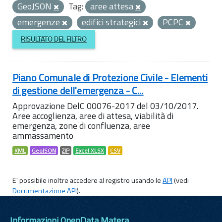
GeoJSON
Tag:
aree attesa
emergenze
edifici strategici
PCPC
RISULTATO DEL FILTRO
Piano Comunale di Protezione Civile - Elementi
di gestione dell'emergenza - C...
Approvazione DelC 00076-2017 del 03/10/2017.
Aree accoglienza, aree di attesa, viabilità di
emergenza, zone di confluenza, aree
ammassamento
KML
GeoJSON
ZIP
Excel XLSX
CSV
E' possibile inoltre accedere al registro usando le
API
(vedi
Documentazione API
).
Informazioni OpenData Matera