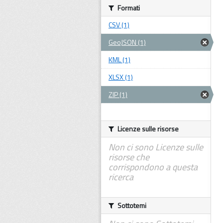
Formati
CSV (1)
GeoJSON (1)
KML (1)
XLSX (1)
ZIP (1)
Licenze sulle risorse
Non ci sono Licenze sulle
risorse che
corrispondono a questa
ricerca
Sottotemi