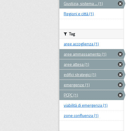
Giustizia, sistema ... (1)
Regioni e città (1)
Tag
aree accoglienza (1)
aree ammassamento (1)
aree attesa (1)
edifici strategici (1)
emergenze (1)
PCPC (1)
viabilità di emergenza (1)
zone confluenza (1)