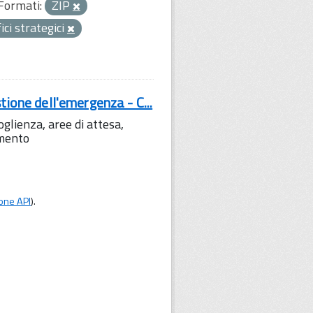
Formati:
ZIP
fici strategici
tione dell'emergenza - C...
lienza, aree di attesa,
amento
one API
).