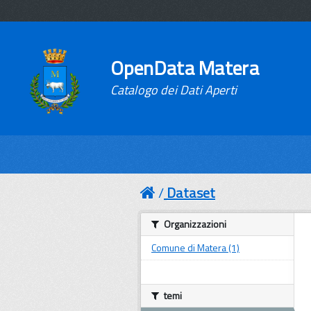
OpenData Matera
Catalogo dei Dati Aperti
Dataset
Organizzazioni
Comune di Matera (1)
temi