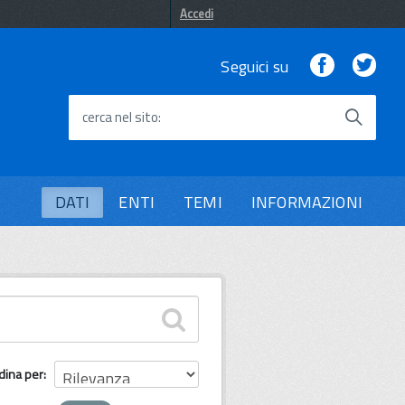
Accedi
Facebook
Twi
Seguici su
cerca nel sito
DATI
ENTI
TEMI
INFORMAZIONI
dina per