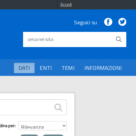
Accedi
Facebook
Twi
Seguici su
cerca nel sito
DATI
ENTI
TEMI
INFORMAZIONI
dina per