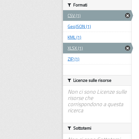
Formati
CSV (1)
GeoJSON (1)
KML (1)
XLSX (1)
ZIP (1)
Licenze sulle risorse
Non ci sono Licenze sulle
risorse che
corrispondono a questa
ricerca
Sottotemi