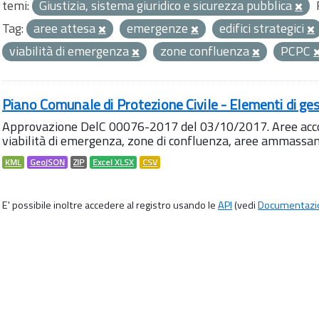
temi:
Giustizia, sistema giuridico e sicurezza pubblica
Tag:
aree attesa
emergenze
edifici strategici
viabilità di emergenza
zone confluenza
PCPC
Piano Comunale di Protezione Civile - Elementi di ges
Approvazione DelC 00076-2017 del 03/10/2017. Aree accog
viabilità di emergenza, zone di confluenza, aree ammass
KML
GeoJSON
ZIP
Excel XLSX
CSV
E' possibile inoltre accedere al registro usando le
API
(vedi
Documentazi