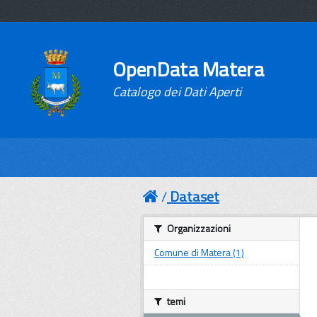
OpenData Matera
Catalogo dei Dati Aperti
Dataset
Organizzazioni
Comune di Matera (1)
temi