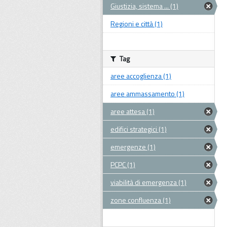
Giustizia, sistema ... (1)
Regioni e città (1)
Tag
aree accoglienza (1)
aree ammassamento (1)
aree attesa (1)
edifici strategici (1)
emergenze (1)
PCPC (1)
viabilità di emergenza (1)
zone confluenza (1)