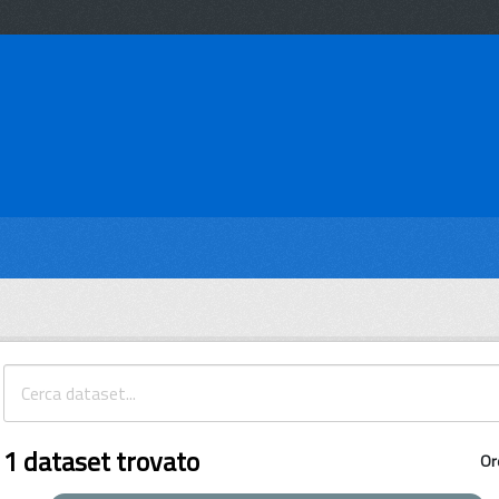
1 dataset trovato
Or