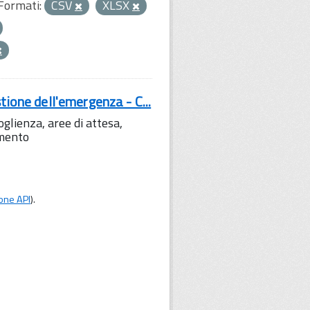
Formati:
CSV
XLSX
tione dell'emergenza - C...
lienza, aree di attesa,
amento
one API
).