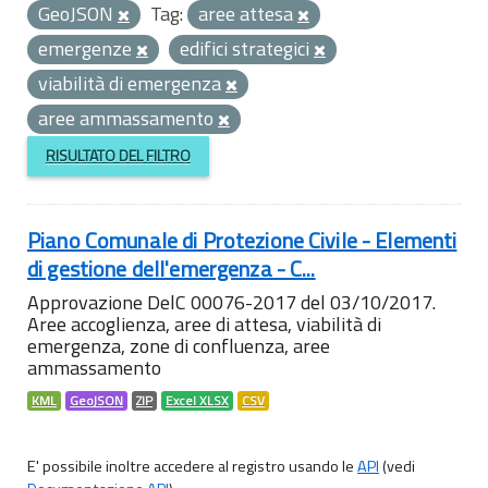
GeoJSON
Tag:
aree attesa
emergenze
edifici strategici
viabilità di emergenza
aree ammassamento
RISULTATO DEL FILTRO
Piano Comunale di Protezione Civile - Elementi
di gestione dell'emergenza - C...
Approvazione DelC 00076-2017 del 03/10/2017.
Aree accoglienza, aree di attesa, viabilità di
emergenza, zone di confluenza, aree
ammassamento
KML
GeoJSON
ZIP
Excel XLSX
CSV
E' possibile inoltre accedere al registro usando le
API
(vedi