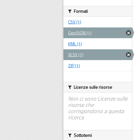
Formati
CSV (1)
GeoJSON (1)
KML (1)
XLSX (1)
ZIP (1)
Licenze sulle risorse
Non ci sono Licenze sulle
risorse che
corrispondono a questa
ricerca
Sottotemi