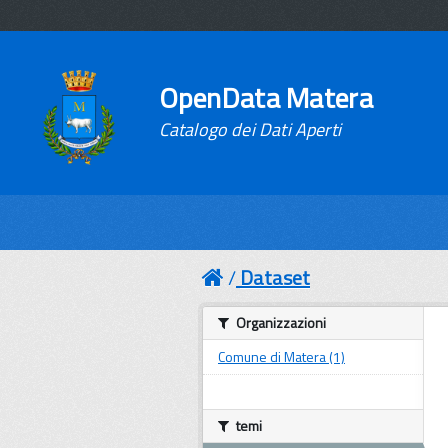
OpenData Matera
Catalogo dei Dati Aperti
Dataset
Organizzazioni
Comune di Matera (1)
temi