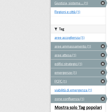
Giustizia, sistema ... (1)
Regioni e città (1)
Tag
aree accoglienza (1)
aree ammassamento (1)
aree attesa (1)
edifici strategici (1)
emergenze (1)
PCPC (1)
viabilità di emergenza (1)
zone confluenza (1)
Mostra solo Tag popolari