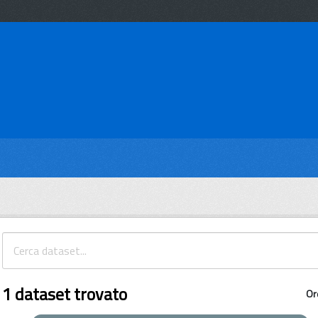
1 dataset trovato
Or