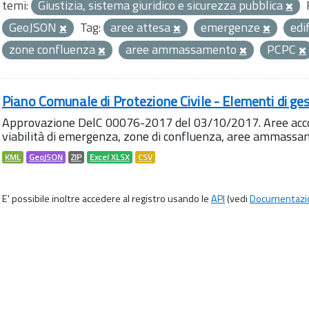
temi:
Giustizia, sistema giuridico e sicurezza pubblica
GeoJSON
Tag:
aree attesa
emergenze
edi
zone confluenza
aree ammassamento
PCPC
Piano Comunale di Protezione Civile - Elementi di ges
Approvazione DelC 00076-2017 del 03/10/2017. Aree accog
viabilità di emergenza, zone di confluenza, aree ammass
KML
GeoJSON
ZIP
Excel XLSX
CSV
E' possibile inoltre accedere al registro usando le
API
(vedi
Documentazi