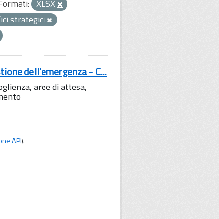
Formati:
XLSX
fici strategici
tione dell'emergenza - C...
lienza, aree di attesa,
amento
one API
).