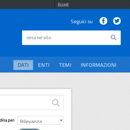
Accedi
Facebook
Twi
Seguici su
cerca nel sito
DATI
ENTI
TEMI
INFORMAZIONI
dina per