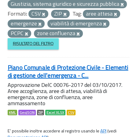
Giustizia, sistema giuridico e sicurezza pubblica
Formati:
CSV
ZIP
Tag:
aree attesa
emergenze
viabilità di emergenza
PCPC
zone confluenza
RISULTATO DEL FILTRO
Piano Comunale di Protezione Civile - Elementi
di gestione dell'emergenza - C...
Approvazione DelC 00076-2017 del 03/10/2017.
Aree accoglienza, aree di attesa, viabilità di
emergenza, zone di confluenza, aree
ammassamento
KML
GeoJSON
ZIP
Excel XLSX
CSV
E' possibile inoltre accedere al registro usando le
API
(vedi