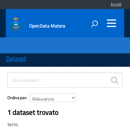
Accedi
OpenData Matera
DATI
ENTI
Dataset
TEMI
INFORMAZIONI
Ordina per
1 dataset trovato
temi: