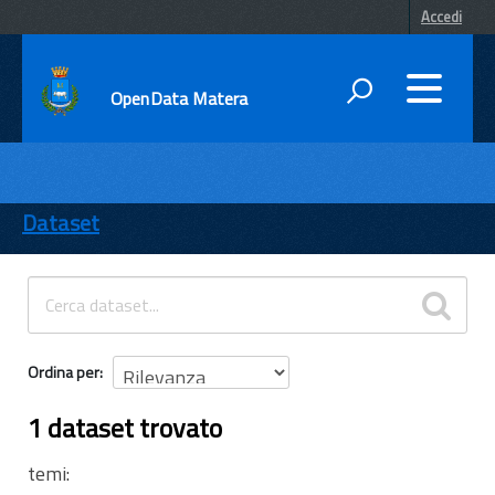
Accedi
OpenData Matera
DATI
ENTI
Dataset
TEMI
INFORMAZIONI
Ordina per
1 dataset trovato
temi: