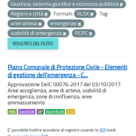
Giustizia, sistema giuridico e sicurezza pubblica
Regioni e città
Formati:
XLSX
Tag:
aree attesa
emergenze
viabilità di emergenza
PCPC
RISULTATO DEL FILTRO
Piano Comunale di Protezione Civile - Elementi
di gestione dell'emergenza - C...
Approvazione DelC 00076-2017 del 03/10/2017.
Aree accoglienza, aree di attesa, viabilità di
emergenza, zone di confluenza, aree
ammassamento
KML
GeoJSON
ZIP
Excel XLSX
CSV
E' possibile inoltre accedere al registro usando le
API
(vedi