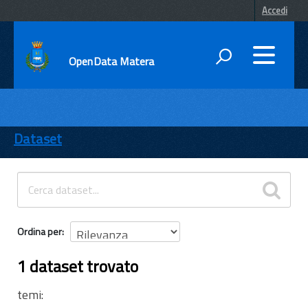
Accedi
OpenData Matera
DATI
ENTI
Dataset
TEMI
INFORMAZIONI
Ordina per
1 dataset trovato
temi: