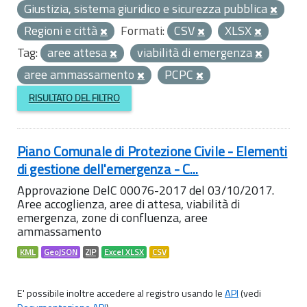
Giustizia, sistema giuridico e sicurezza pubblica
Regioni e città
Formati:
CSV
XLSX
Tag:
aree attesa
viabilità di emergenza
aree ammassamento
PCPC
RISULTATO DEL FILTRO
Piano Comunale di Protezione Civile - Elementi
di gestione dell'emergenza - C...
Approvazione DelC 00076-2017 del 03/10/2017.
Aree accoglienza, aree di attesa, viabilità di
emergenza, zone di confluenza, aree
ammassamento
KML
GeoJSON
ZIP
Excel XLSX
CSV
E' possibile inoltre accedere al registro usando le
API
(vedi